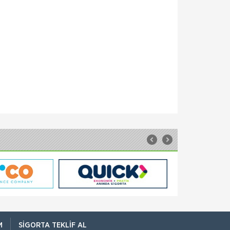
Ulaştırma Bakanlığı önemli bir karar aldı.
Aracının muayene süresi gelenlere b
Seyahat Belgesi Nasıl Alınır ?
Cumhurbaşkanlığı: Seyahat belgesi
başvuruları e-devlet üzerinden alınabilir.
Sonuçlar kısa mesaj ile gönderilecek
Cumhurbaşkanlığı, koronavirüs tedbirleri
kapsamınd
Sigorta Sektöründe inovasyon
Konuşuldu
Sigorta Haftası kapsamında gerçekleştirilen
VI. Ulusal Sigorta Sempozyumu, T.C.
Başbakanlık Hazine Müsteşarlığı, Türkiye
Odalar ve Borsalar Birliği (TOBB) ve Türkiye
Si
Sağlığım Tamam Sigortası ile Effie
Ödülü!
Hayata geçirdiği ilkleri ve yenilikçi
çözümleriyle sigorta sektörüne öncülük eden
AXA Sigorta, reklam ve pazarlama sektörünün
en
Borçluyuz Ama Birikimi Seviyoruz
NN Hayat ve Emeklilik adına Nielsen
M
SIGORTA TEKLIF AL