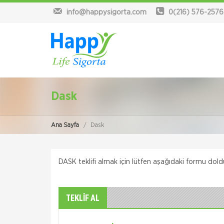
info@happysigorta.com
0(216) 576-2576
Dask
Ana Sayfa
Dask
DASK teklifi almak için lütfen aşağıdaki formu dold
TEKLİF AL