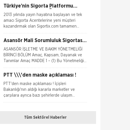
Türkiye’nin Sigorta Platformu
Sigortix.com 2000 Üye Sigorta
2013 yılında yayın hayatına başlayan ve tek
Acentesi ile Yenilendi
amacı Sigorta Acentelerine yeni müşteri
kazandırmak olan Sigortix.com tamamen
yenilenerek 13.04.2026 tarihinde yüksek
teknolojik altyapıs
Asansör Mali Sorumluluk Sigortası
Yürürlükte !!
ASANSÖR İŞLETME VE BAKIM YÖNETMELİĞİ
BİRİNCİ BÖLÜM Amaç, Kapsam, Dayanak ve
Tanımlar Amaç MADDE 1 – (1) Bu Yönetmeliğin
amacı; insanlar
PTT \\\'den maske açıklaması !
PTT'den maske açıklaması ! İçişleri
Bakanlığı'nın aldığı kararla marketler ve
çarşılara ayrıca bazı şehirlerde ulaşım
araçlarına maske takılm
Araç muayeneleri 3 ay ertelendi
Tüm Sektörel Haberler
Araç muayeneleri 3 ay ertelendi Corona
virüsü salgının etkisinin artması nedeniyle