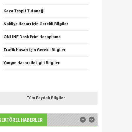
Kaza Tespit Tutanağı
Nakliye Hasarı İçin Gerekli Bilgiler
TSEV yeni mezunlarını verdi.
ONLİNE Dask Prim Hesaplama
Türk Sigorta Enstitüsü Vakfı (TSEV), 2012-
2013 akademik yılında Temel Sigortacılık
Trafik Hasarı için Gerekli Bilgiler
Eğitim Programı ve İleri Düzey Sigortacılık
Eğitim Programı’nın çeşitl
Yangın Hasarı ile ilgili Bilgiler
Fare Kasko Kapsamında
Sigorta şirketleri ile sigortalılar arasındaki
uyuşmazlıkları çözen Sigorta Tahkim
Komisyonu, sigortalı bir aracın aksamlarının
fare tarafından kemirilmesi nedeniyle sigorta
Tüm Faydalı Bilgiler
şi
Sigortix.com - Sigorta
Acentelerinin Gücü
www.sigortix.com Web Sitesi 01.10.2014 tarihi
itibarı ile yayına başlamıştır. Müşterileri Sigorta
SEKTÖREL HABERLER
Acentelerini neden tercih etmeleri gerektiği
konusunda bilgilendiren ve Sitedeki &Uu