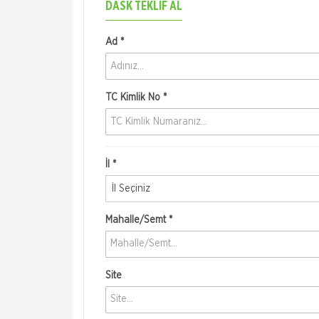
DASK TEKLIF AL
Ad *
TC Kimlik No *
İl *
İl Seçiniz
Mahalle/Semt *
Site