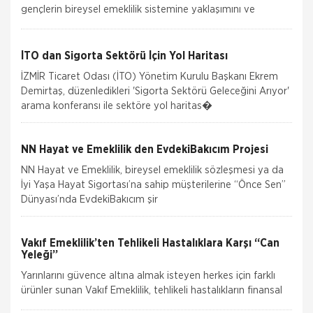
gençlerin bireysel emeklilik sistemine yaklaşımını ve
tasarruf alışkanlıklarını öğrenmek amacıyla, Yöntem Araştır
İTO dan Sigorta Sektörü İçin Yol Haritası
İZMİR Ticaret Odası (İTO) Yönetim Kurulu Başkanı Ekrem
Demirtaş, düzenledikleri 'Sigorta Sektörü Geleceğini Arıyor'
arama konferansı ile sektöre yol haritas�
NN Hayat ve Emeklilik den EvdekiBakıcım Projesi
NN Hayat ve Emeklilik, bireysel emeklilik sözleşmesi ya da
İyi Yaşa Hayat Sigortası’na sahip müşterilerine “Önce Sen”
Dünyası’nda EvdekiBakıcım şir
Vakıf Emeklilik’ten Tehlikeli Hastalıklara Karşı “Can
Yeleği”
Yarınlarını güvence altına almak isteyen herkes için farklı
ürünler sunan Vakıf Emeklilik, tehlikeli hastalıkların finansal
güçlüklerini, “Can Yele