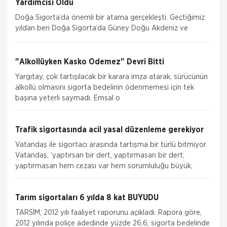
Yardımcısı Oldu
Doğa Sigorta’da önemli bir atama gerçekleşti. Geçtiğimiz
yıldan beri Doğa Sigorta’da Güney Doğu Akdeniz ve
Akdeniz Bölgelerinden sorumlu Satış Grup M&u
"Alkollüyken Kasko Ödemez" Devri Bitti
Yargıtay, çok tartışılacak bir karara imza atarak, sürücünün
alkollü olmasını sigorta bedelinin ödenmemesi için tek
başına yeterli saymadı. Emsal o
Trafik sigortasında acil yasal düzenleme gerekiyor
Vatandaş ile sigortacı arasında tartışma bir türlü bitmiyor.
Vatandaş, ‘yaptırsan bir dert, yaptırmasan bir dert;
yaptırmasan hem cezası var hem sorumluluğu büyük,
Tarım sigortaları 6 yılda 8 kat BÜYÜDÜ
TARSİM, 2012 yılı faaliyet raporunu açıkladı. Rapora göre,
2012 yılında poliçe adedinde yüzde 26,6, sigorta bedelinde