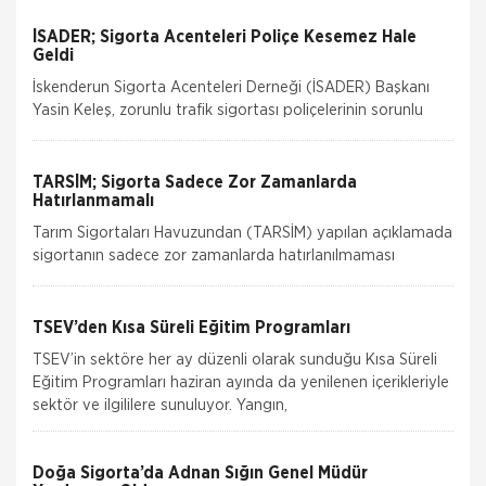
İSADER; Sigorta Acenteleri Poliçe Kesemez Hale
Geldi
İskenderun Sigorta Acenteleri Derneği (İSADER) Başkanı
Yasin Keleş, zorunlu trafik sigortası poliçelerinin sorunlu
hale geldiğini belirterek, “Motorlu Araçlar Zorunlu
TARSİM; Sigorta Sadece Zor Zamanlarda
Hatırlanmamalı
Tarım Sigortaları Havuzundan (TARSİM) yapılan açıklamada
sigortanın sadece zor zamanlarda hatırlanılmaması
gerektiğini belirtti. Tarım Sigortaları Havuzu (TARSİM),
sigorta bilin
TSEV’den Kısa Süreli Eğitim Programları
TSEV’in sektöre her ay düzenli olarak sunduğu Kısa Süreli
Eğitim Programları haziran ayında da yenilenen içerikleriyle
sektör ve ilgililere sunuluyor. Yangın,
Doğa Sigorta’da Adnan Sığın Genel Müdür