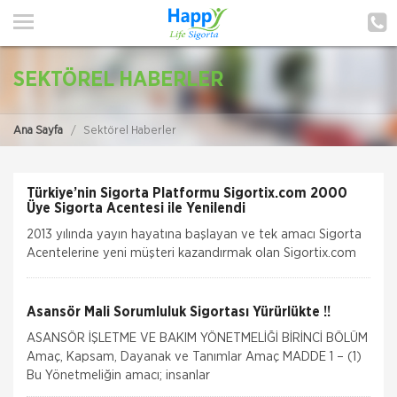
ANA SAYFA
HAKKIMIZDA
SEKTÖREL HABERLER
HİZMETLERİMİZ
Ana Sayfa
Sektörel Haberler
POLIÇE HATIRLAT
İLETIŞIM
Türkiye’nin Sigorta Platformu Sigortix.com 2000
Üye Sigorta Acentesi ile Yenilendi
MÜŞTERI GIRIŞI
2013 yılında yayın hayatına başlayan ve tek amacı Sigorta
Acentelerine yeni müşteri kazandırmak olan Sigortix.com
tamamen yenilenerek 13.04.2026 tarihinde yüksek
TEKLİF AL
teknolojik altyapıs
Asansör Mali Sorumluluk Sigortası Yürürlükte !!
ASANSÖR İŞLETME VE BAKIM YÖNETMELİĞİ BİRİNCİ BÖLÜM
Amaç, Kapsam, Dayanak ve Tanımlar Amaç MADDE 1 – (1)
Bu Yönetmeliğin amacı; insanlar