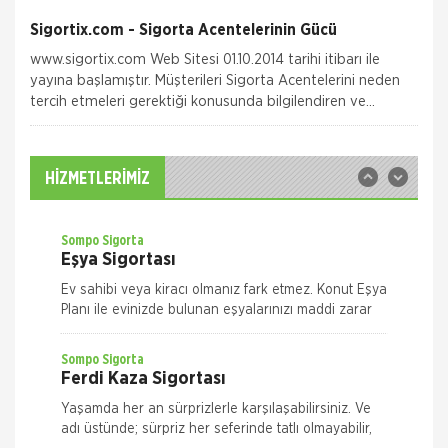
Quick Sigorta
Zorunlu Deprem Sigortası
Sigortix.com - Sigorta Acentelerinin Gücü
Zorunlu Deprem Sigortanız ile depremin neden
www.sigortix.com Web Sitesi 01.10.2014 tarihi itibarı ile
olacağı maddi zararlar ile deprem sonucu meydana
yayına başlamıştır. Müşterileri Sigorta Acentelerini neden
gelecek yangın, patlama, tsunami ve yer kayması
tercih etmeleri gerektiği konusunda bilgilendiren ve
hasarlarını teminat altına almak istiyorsanız Das
Sitedeki &Uu
Sompo Sigorta
İş Yeri Sigortası
İş Yeriniz Sompo Japan ile Güvence Altında! İş Yeri
HİZMETLERİMİZ
Paket Sigortası ile binanızın ve/veya
muhteviyatınızın, iş yerinizdeki varlıklarınızın, iş
yeriniz ile ilgili olarak
Sompo Sigorta
Eşya Sigortası
Ev sahibi veya kiracı olmanız fark etmez. Konut Eşya
Planı ile evinizde bulunan eşyalarınızı maddi zarar
ve risklere karşı size en uygun plan alternatifini
seçerek güvence altın
Sompo Sigorta
Ferdi Kaza Sigortası
Yaşamda her an sürprizlerle karşılaşabilirsiniz. Ve
adı üstünde; sürpriz her seferinde tatlı olmayabilir,